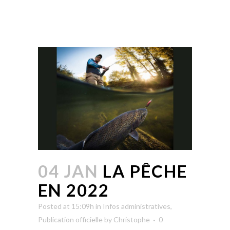
04 JAN
LA PÊCHE
EN 2022
Posted at 15:09h
in
Infos administratives
,
Publication officielle
by
Christophe
0