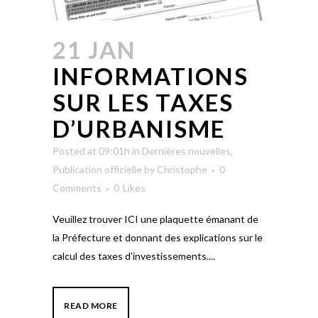
21 JAN
INFORMATIONS
SUR LES TAXES
D’URBANISME
Posted at 09:01h
in
Dernières nouvelles
,
Publication officielle
by
Christophe
0
Comments
0
Likes
Veuillez trouver ICI une plaquette émanant de
la Préfecture et donnant des explications sur le
calcul des taxes d'investissements....
READ MORE