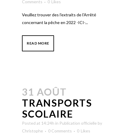
Comments
0
Likes
Veuillez trouver des l'extraits de l'Arrêté
concernant la pêche en 2022 -ICI-...
READ MORE
31 AOÛT
TRANSPORTS
SCOLAIRE
Posted at 14:24h
in
Publication officielle
by
Christophe
0 Comments
0
Likes