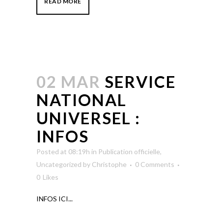
READ MORE
02 MAR
SERVICE
NATIONAL
UNIVERSEL :
INFOS
Posted at 08:19h
in
Publication officielle
,
Uncategorized
by
Christophe
0 Comments
0
Likes
INFOS ICI...