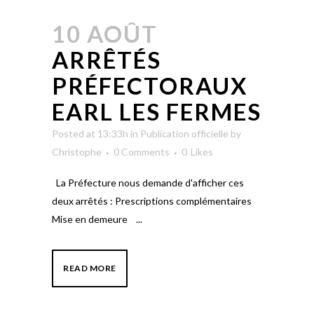
10 AOÛT
ARRÊTÉS
PRÉFECTORAUX
EARL LES FERMES
Posted at 13:33h
in
Publication officielle
by
Christophe
0 Comments
0
Likes
La Préfecture nous demande d'afficher ces
deux arrêtés : Prescriptions complémentaires
Mise en demeure ...
READ MORE