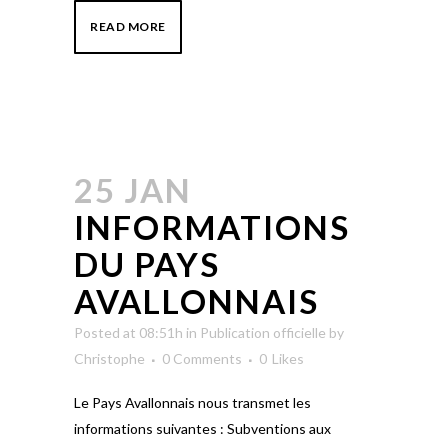
READ MORE
25 JAN
INFORMATIONS
DU PAYS
AVALLONNAIS
Posted at 08:51h
in
Publication officielle
by
Christophe
0 Comments
0
Likes
Le Pays Avallonnais nous transmet les
informations suivantes : Subventions aux