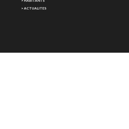
> HABITANTS
> ACTUALITES
SAINTE-VERTU