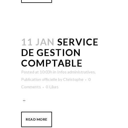
11 JAN
SERVICE
DE GESTION
COMPTABLE
Posted at 10:03h
in
Infos administratives
,
Publication officielle
by
Christophe
0
Comments
0
Likes
...
READ MORE