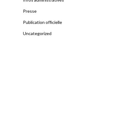
Presse
Publication officielle
Uncategorized
> LA COMMUNE
> VIE ADMINISTRATIVE
> INFOS PRATIQUES
> HISTORIQUE
> HABITANTS
> ACTUALITES