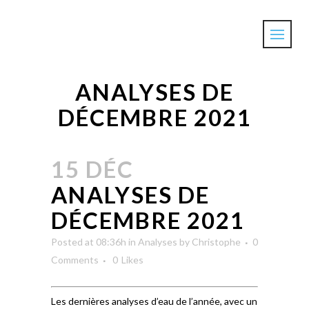
ANALYSES DE
DÉCEMBRE 2021
15 DÉC
ANALYSES DE
DÉCEMBRE 2021
Posted at 08:36h
in
Analyses
by
Christophe
0
Comments
0
Likes
Les dernières analyses d’eau de l’année, avec un