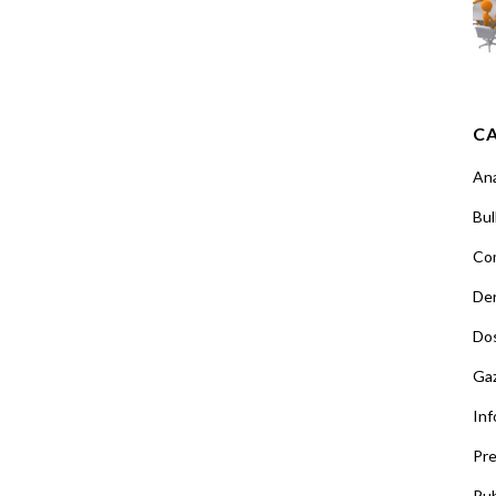
C
An
Bul
Co
Der
Dos
Ga
Inf
Pr
Pub