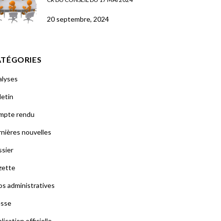
20 septembre, 2024
ATÉGORIES
alyses
letin
mpte rendu
nières nouvelles
sier
zette
os administratives
esse
lication officielle