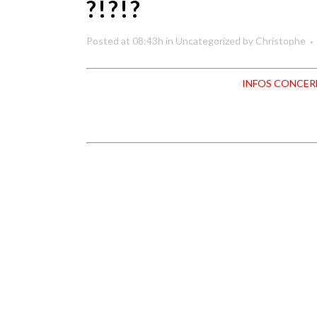
?!?!?
Posted at 08:43h
in
Uncategorized
by
Christophe
INFOS CONCER