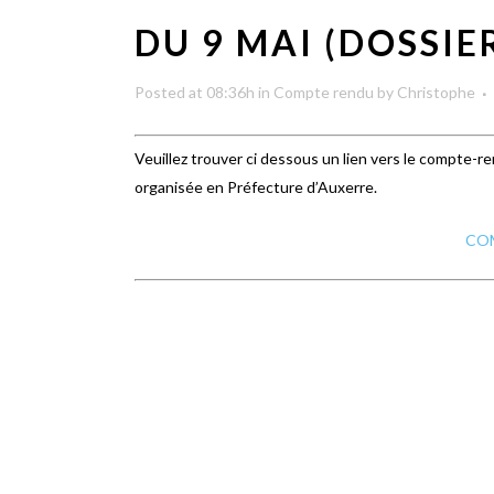
DU 9 MAI (DOSSIE
Posted at 08:36h
in
Compte rendu
by
Christophe
Veuillez trouver ci dessous un lien vers le compte-r
organisée en Préfecture d’Auxerre.
CO