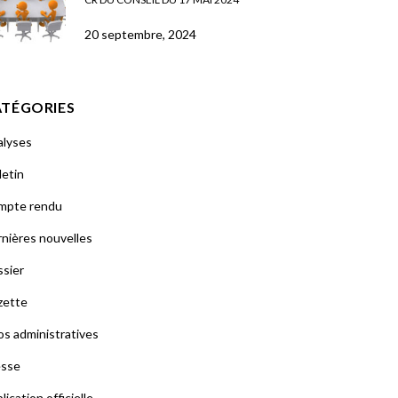
20 septembre, 2024
ATÉGORIES
alyses
letin
mpte rendu
nières nouvelles
sier
zette
os administratives
esse
lication officielle