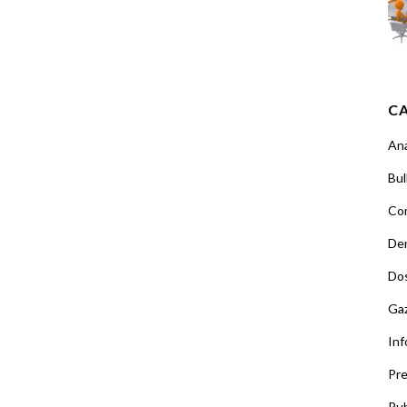
C
An
Bul
Co
Der
Dos
Ga
Inf
Pr
Pub