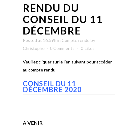
RENDU DU
CONSEIL DU 11
DÉCEMBRE
Posted at 16:59h
in
Compte rendu
by
Christophe
0 Comments
0
Likes
Veuillez cliquer sur le lien suivant pour accéder
au compte rendu :
CONSEIL DU 11
DÉCEMBRE 2020
A VENIR