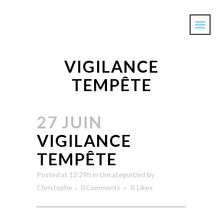
VIGILANCE
TEMPÊTE
27 JUIN
VIGILANCE
TEMPÊTE
Posted at 12:29h
in
Uncategorized
by
Christophe
0 Comments
0
Likes