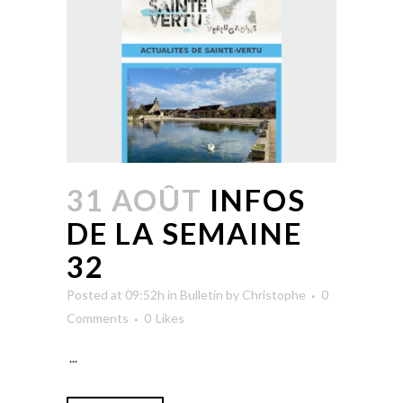
31 AOÛT
INFOS
DE LA SEMAINE
32
Posted at 09:52h
in
Bulletin
by
Christophe
0
Comments
0
Likes
...