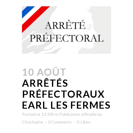
10 AOÛT
ARRÊTÉS
PRÉFECTORAUX
EARL LES FERMES
Posted at 13:33h
in
Publication officielle
by
Christophe
0 Comments
0
Likes