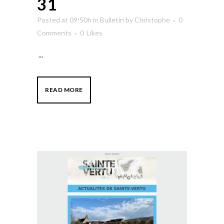
31
Posted at 09:50h
in
Bulletin
by
Christophe
0
Comments
0
Likes
...
READ MORE