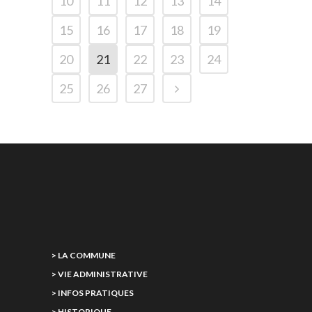
10
11
12
13
14
15
16
17
18
19
20
21
22
23
24
25
26
27
> LA COMMUNE
> VIE ADMINISTRATIVE
> INFOS PRATIQUES
> HISTORIQUE