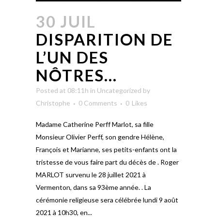
30 JUIL
DISPARITION DE
L’UN DES
NÔTRES…
Posted at 08:11h
in
Uncategorized
by
Christophe
0 Comments
0
Likes
Madame Catherine Perff Marlot, sa fille
Monsieur Olivier Perff, son gendre Hélène,
François et Marianne, ses petits-enfants ont la
tristesse de vous faire part du décès de . Roger
MARLOT survenu le 28 juillet 2021 à
Vermenton, dans sa 93ème année. . La
cérémonie religieuse sera célébrée lundi 9 août
2021 à 10h30, en...