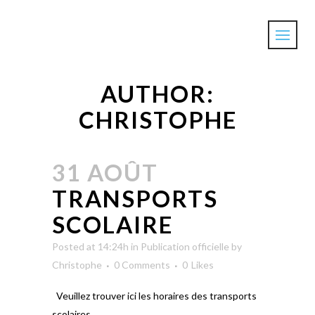
AUTHOR:
CHRISTOPHE
31 AOÛT
TRANSPORTS
SCOLAIRE
Posted at 14:24h
in
Publication officielle
by
Christophe
0 Comments
0
Likes
Veuillez trouver ici les horaires des transports
scolaires. ...