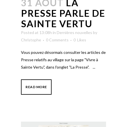
31 AOÛT
LA
PRESSE PARLE DE
SAINTE VERTU
Posted at 13:08h
in
Dernières nouvelles
by
Christophe
0 Comments
0
Likes
Vous pouvez désormais consulter les articles de
Presse relatifs au village sur la page "Vivre à
Sainte Vertu", dans l'onglet "La Presse". ...
READ MORE