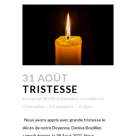
31 AOÛT
TRISTESSE
Posted at 08:33h
in
Dernières nouvelles
by
Christophe
0 Comments
0
Likes
Nous avons appris avec grande tristesse le
décès de notre Doyenne, Denise Brazillier,
samedi dernier, le 28 Aout 2021. Nous