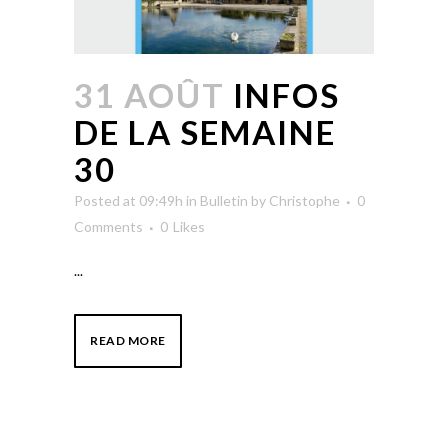
31 AOÛT
INFOS
DE LA SEMAINE
30
Posted at 09:49h
in
Bulletin
by
Christophe
0
Comments
0
Likes
...
READ MORE