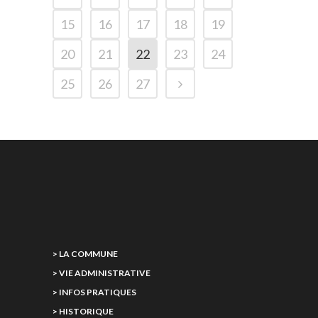
15
16
17
18
19
20
21
22
23
24
25
26
27
> LA COMMUNE
> VIE ADMINISTRATIVE
> INFOS PRATIQUES
> HISTORIQUE