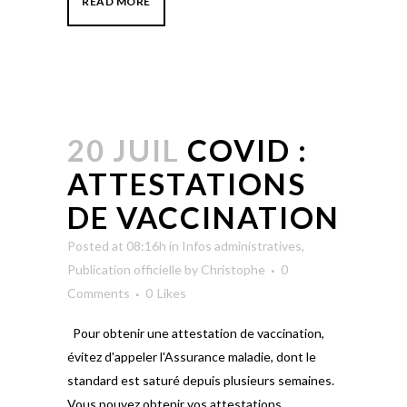
READ MORE
20 JUIL
COVID :
ATTESTATIONS
DE VACCINATION
Posted at 08:16h
in
Infos administratives
,
Publication officielle
by
Christophe
0
Comments
0
Likes
Pour obtenir une attestation de vaccination,
évitez d'appeler l'Assurance maladie, dont le
standard est saturé depuis plusieurs semaines.
Vous pouvez obtenir vos attestations