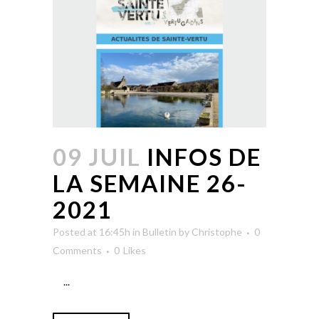
09 JUIL
INFOS DE
LA SEMAINE 26-
2021
Posted at 16:45h
in
Bulletin
by
Christophe
0
Comments
0
Likes
...