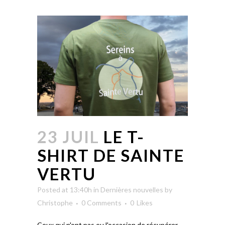
23 JUIL
LE T-
SHIRT DE SAINTE
VERTU
Posted at 13:40h
in
Dernières nouvelles
by
Christophe
0 Comments
0
Likes
Ceux qui n'ont pas eu l'occasion de récupérer