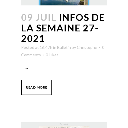
09 JUIL
INFOS DE
LA SEMAINE 27-
2021
Posted at 16:47h
in
Bulletin
by
Christophe
0
Comments
0
Likes
...
READ MORE