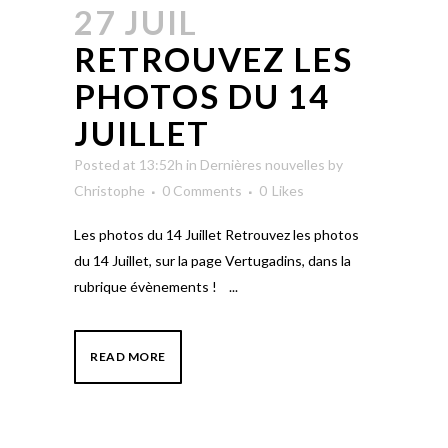
27 JUIL
RETROUVEZ LES
PHOTOS DU 14
JUILLET
Posted at 13:52h
in
Dernières nouvelles
by
Christophe
0 Comments
0
Likes
Les photos du 14 Juillet Retrouvez les photos
du 14 Juillet, sur la page Vertugadins, dans la
rubrique évènements ! ...
READ MORE