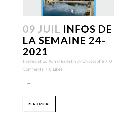
09 JUIL
INFOS DE
LA SEMAINE 24-
2021
Posted at 16:43h
in
Bulletin
by
Christophe
0
Comments
0
Likes
...
READ MORE