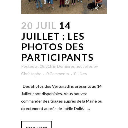
20 JUIL
14
JUILLET : LES
PHOTOS DES
PARTICIPANTS
Posted at 08:31h
in
Dernières nouvelles
by
Christophe
0 Comments
0
Likes
Des photos des Vertugadins présents au 14
Juillet sont disponibles. Vous pouvez
commander des tirages auprès de la Mairie ou
directement auprès de Joëlle Dollé. ...