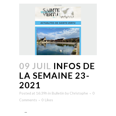
09 JUIL
INFOS DE
LA SEMAINE 23-
2021
Posted at 16:39h
in
Bulletin
by
Christophe
0
Comments
0
Likes
...