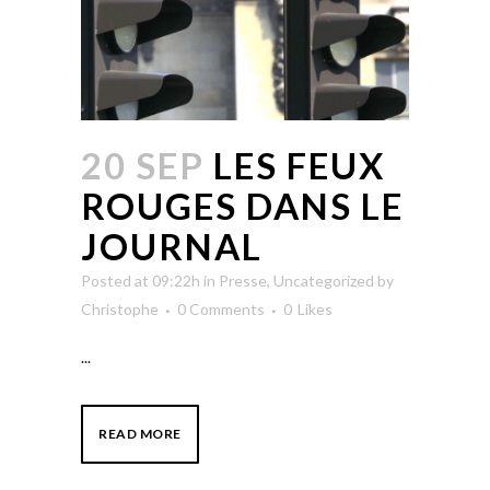
20 SEP
LES FEUX
ROUGES DANS LE
JOURNAL
Posted at 09:22h
in
Presse
,
Uncategorized
by
Christophe
0 Comments
0
Likes
...
READ MORE