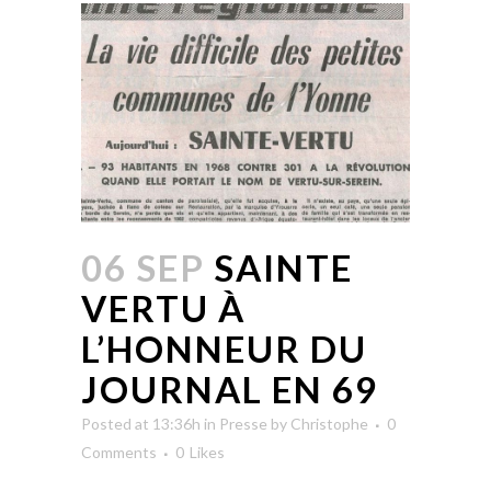
06 SEP
SAINTE
VERTU À
L’HONNEUR DU
JOURNAL EN 69
Posted at 13:36h
in
Presse
by
Christophe
0
Comments
0
Likes