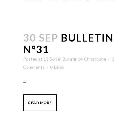
30 SEP
BULLETIN
N°31
Posted at 13:56h
in
Bulletin
by
Christophe
0
Comments
0
Likes
...
READ MORE