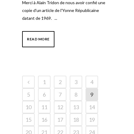
Merci à Alain Tridon de nous avoir confié une
copie d'un article de l'Yonne Républicaine
datant de 1969. ...
READ MORE
1
2
3
4
5
6
7
8
9
10
11
12
13
14
15
16
17
18
19
20
21
22
23
24