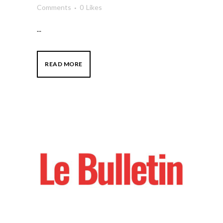
Comments
0
Likes
...
READ MORE