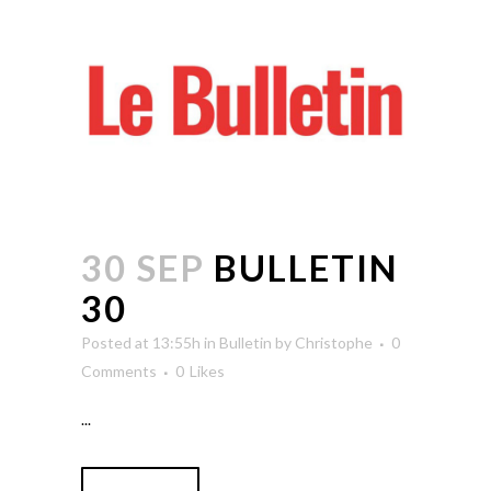
30 SEP
BULLETIN
30
Posted at 13:55h
in
Bulletin
by
Christophe
0
Comments
0
Likes
...