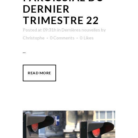
DERNIER
TRIMESTRE 22
Posted at 09:31h
in
Dernières nouvelles
by
Christophe
0 Comments
0
Likes
...
READ MORE