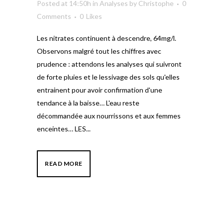
Posted at 14:50h
in
Analyses
by
Christophe
0
Comments
0
Likes
Les nitrates continuent à descendre, 64mg/l.
Observons malgré tout les chiffres avec
prudence : attendons les analyses qui suivront
de forte pluies et le lessivage des sols qu'elles
entrainent pour avoir confirmation d'une
tendance à la baisse… L'eau reste
décommandée aux nourrissons et aux femmes
enceintes… LES...
READ MORE