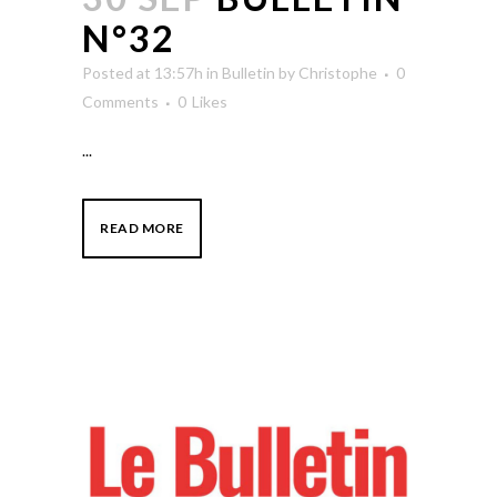
N°32
Posted at 13:57h
in
Bulletin
by
Christophe
0
Comments
0
Likes
...
READ MORE