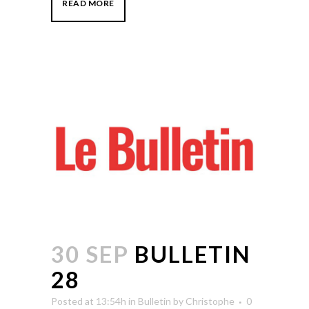
READ MORE
30 SEP
BULLETIN
28
Posted at 13:54h
in
Bulletin
by
Christophe
0