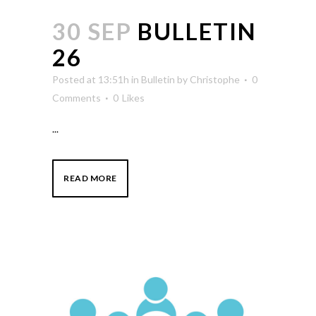
30 SEP
BULLETIN
26
Posted at 13:51h
in
Bulletin
by
Christophe
0
Comments
0
Likes
...
READ MORE